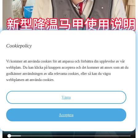
Cookiepolicy
Vi kommer att använda cookies för att anpassa och förbättra din upplevelse av vår
webbplats. Du kan klicka på knappen acceptera och det kommer att anses som att du
godkänner användningen av alla relevanta cookies, eller så kan du vägra
webbplatsen att använda cookies.
Vägra
Acceptera