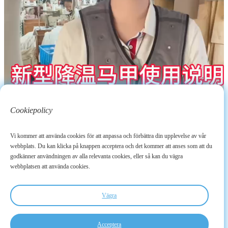
Cookiepolicy
Vi kommer att använda cookies för att anpassa och förbättra din upplevelse av vår
webbplats. Du kan klicka på knappen acceptera och det kommer att anses som att du
godkänner användningen av alla relevanta cookies, eller så kan du vägra
webbplatsen att använda cookies.
Vägra
Acceptera